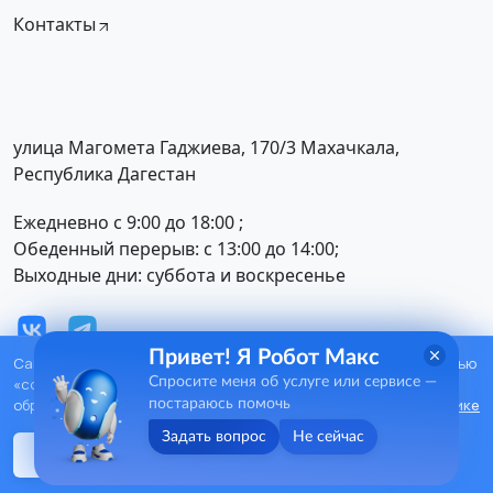
Контакты
улица Магомета Гаджиева, 170/3 Махачкала,
Республика Дагестан
Ежедневно с 9:00 до 18:00 ;
Обеденный перерыв: с 13:00 до 14:00;
Выходные дни: суббота и воскресенье
Привет! Я Робот Макс
Сайт использует сервис аналитики
Яндекс Метрика
с помощью
© При полном или частичном использовании
6
«cookie», для удобства пользования. Вы можете запретить
Спросите меня об услуге или сервисе —
+
материалов ссылка на сайт обязательна.
обработку cookies в настройках браузера. Подробнее в
Политике
постараюсь помочь
Задать вопрос
Не сейчас
Я согласен